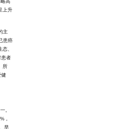
率略高
呈上升
的主
已患癌
生态、
对患者
。所
爱健
之一。
0%，
、早