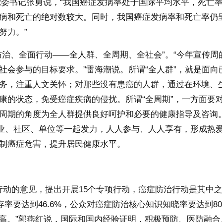
症中心党委书记张勇说，“我国癌症发病率处于国际平均水平，死亡
病和死亡的绝对数较大。同时，我国癌症发病率和死亡率仍
努力。”
、全面行动——全人群、全周期、全社会”。“今年宣传周
社会参与的目标要求。”雷海潮说。所谓“全人群”，就是面向
务，注重人文关怀；对那些没有患癌的人群，通过在环境、
康的状态，免受癌症疾病的侵扰。所谓“全周期”，一方面要
周期的角度为全人群提供良好呵护和必要的健康指导及咨询
行业、社区、单位等一起发力，人人参与、人人享有，形成热
制癌症危害，提升居民健康水平。
行动的意见，提出开展15个专项行动，癌症防治行动是其中
存率要达到46.6%，公众对癌症防治核心知识知晓率要达到8
提高。”郭燕红说，国际和国内经验证明，积极预防、医防融合