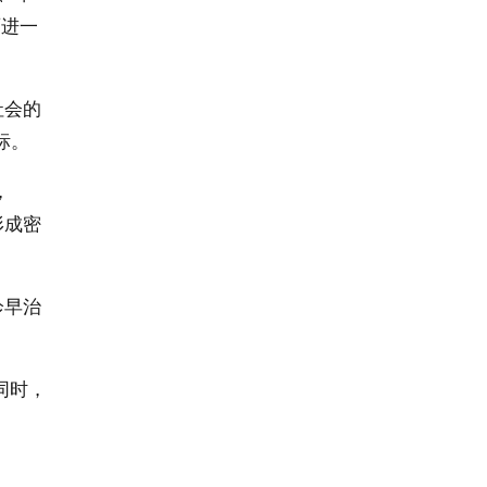
面进一
社会的
标。
，
形成密
诊早治
同时，