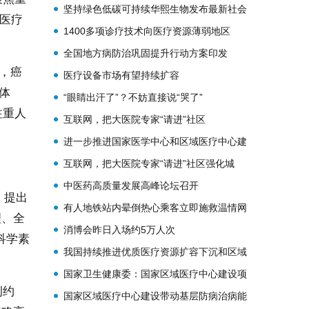
坚持绿色低碳可持续华熙生物发布最新社会
域医疗
1400多项诊疗技术向医疗资源薄弱地区
全国地方病防治巩固提升行动方案印发
，癌
医疗设备市场有望持续扩容
体
“眼睛出汗了”？不妨直接说“哭了”
注重人
互联网，把大医院专家“请进”社区
进一步推进国家医学中心和区域医疗中心建
互联网，把大医院专家“请进”社区强化城
中医药高质量发展高峰论坛召开
》提出
有人地铁站内晕倒热心乘客立即施救温情网
理、全
消博会昨日入场约5万人次
科学素
我国持续推进优质医疗资源扩容下沉和区域
国家卫生健康委：国家区域医疗中心建设项
例约
国家区域医疗中心建设带动基层防病治病能