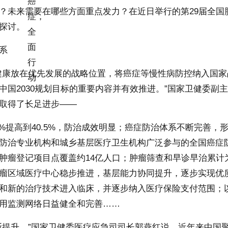
未来需要在哪些方面重点发力？在近日举行的第29届全国
探讨。
系
康放在优先发展的战略位置，将癌症等慢性病防控纳入国家
国2030规划目标的重要内容并有效推进。”国家卫健委副
取得了长足进步——
提高到40.5%，防治成效明显；癌症防治体系不断完善，
防治专业机构和城乡基层医疗卫生机构广泛参与的全国癌症
瘤登记项目点覆盖约14亿人口；肿瘤筛查和早诊早治累计为
瘤区域医疗中心稳步推进，基层能力协同提升，逐步实现优
和新的治疗技术进入临床，并逐步纳入医疗保险支付范围；
用监测网络日益健全和完善……
提升。”国家卫健委医疗应急司司长郭燕红说，近年来中国