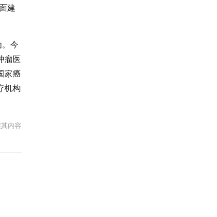
面建
动。今
肿瘤医
国家癌
疗机构
实其内容