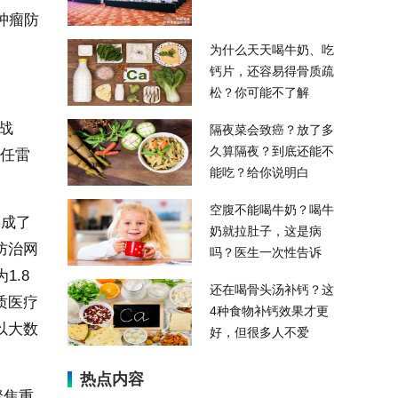
肿瘤防
为什么天天喝牛奶、吃
钙片，还容易得骨质疏
松？你可能不了解
战
隔夜菜会致癌？放了多
久算隔夜？到底还能不
主任雷
能吃？给你说明白
空腹不能喝牛奶？喝牛
形成了
奶就拉肚子，这是病
防治网
吗？医生一次性告诉
1.8
还在喝骨头汤补钙？这
质医疗
4种食物补钙效果才更
以大数
好，但很多人不爱
热点内容
聚焦重