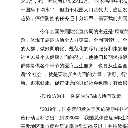
241万，死亡率约为174.55/10万。”国家癌
于国际平均水平，但由于我国人口基数大，癌症发
趋势，癌症防控的任务还十分艰巨，需要我们共同
今年全国肿瘤防治宣传周的主题是“癌症防治
题，体现了癌症防治全人群覆盖、全周期管理、全
的人群，做好同质化、规范化的诊疗服务和康复服
社区以及个人健康方面的努力，使他们长期保持健
群体提供各个环节的医疗卫生服务，也要从生命全
谓“全社会”，就是要动员各方面的力量，政府、
康、追求健康、促进健康的良好社会氛围，有效遏
把“预防为主、防病为先”融入所有政策
“2019年，国务院印发关于实施健康中国
该行动目标提出，到2030年，我国总体癌症5年生
高发地区重点癌种早诊率达到55%及以上并持续