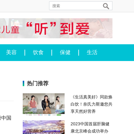
美容
饮食
保健
生活
热门推荐
《生活真美好》同款焕
白饮！奈氏力斯邀您共
享天然好营养
康中国
2023中国首届肝脑健
康北京峰会成功举办