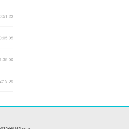
0:51:22
9:05:05
1:35:00
2:19:00
c0324@163.com