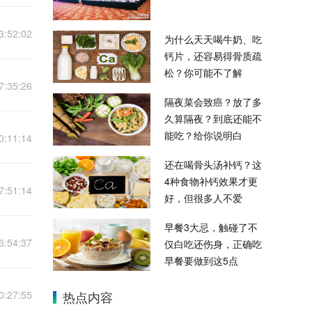
3:52:02
为什么天天喝牛奶、吃
钙片，还容易得骨质疏
松？你可能不了解
7:35:26
隔夜菜会致癌？放了多
久算隔夜？到底还能不
能吃？给你说明白
0:11:14
还在喝骨头汤补钙？这
4种食物补钙效果才更
7:51:14
好，但很多人不爱
早餐3大忌，触碰了不
6:54:37
仅白吃还伤身，正确吃
早餐要做到这5点
0:27:55
热点内容