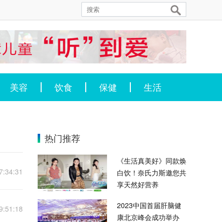
美容
饮食
保健
生活
热门推荐
《生活真美好》同款焕
7:34:31
白饮！奈氏力斯邀您共
享天然好营养
2023中国首届肝脑健
9:51:18
康北京峰会成功举办