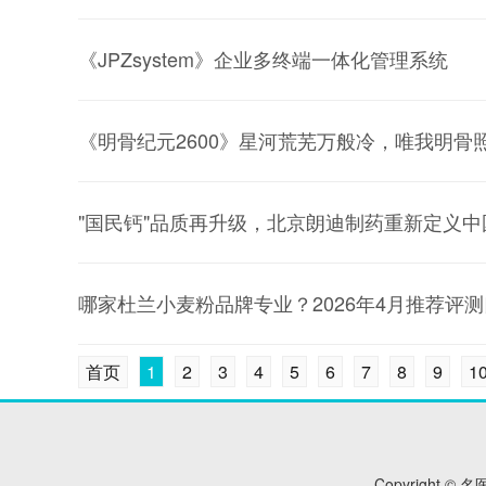
《JPZsystem》企业多终端一体化管理系统
《明骨纪元2600》星河荒芜万般冷，唯我明骨
"国民钙"品质再升级，北京朗迪制药重新定义
哪家杜兰小麦粉品牌专业？2026年4月推荐评测
首页
1
2
3
4
5
6
7
8
9
1
Copyright © 