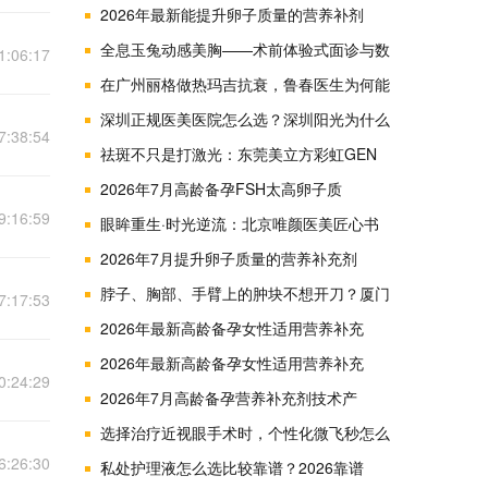
2026年最新能提升卵子质量的营养补剂
全息玉兔动感美胸——术前体验式面诊与数
1:06:17
在广州丽格做热玛吉抗衰，鲁春医生为何能
深圳正规医美医院怎么选？深圳阳光为什么
7:38:54
祛斑不只是打激光：东莞美立方彩虹GEN
2026年7月高龄备孕FSH太高卵子质
9:16:59
眼眸重生·时光逆流：北京唯颜医美匠心书
2026年7月提升卵子质量的营养补充剂
脖子、胸部、手臂上的肿块不想开刀？厦门
7:17:53
2026年最新高龄备孕女性适用营养补充
2026年最新高龄备孕女性适用营养补充
0:24:29
2026年7月高龄备孕营养补充剂技术产
选择治疗近视眼手术时，个性化微飞秒怎么
6:26:30
私处护理液怎么选比较靠谱？2026靠谱