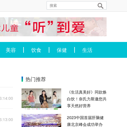
美容
饮食
保健
生活
热门推荐
《生活真美好》同款焕
6:14:00
白饮！奈氏力斯邀您共
享天然好营养
2023中国首届肝脑健
6:13:00
康北京峰会成功举办