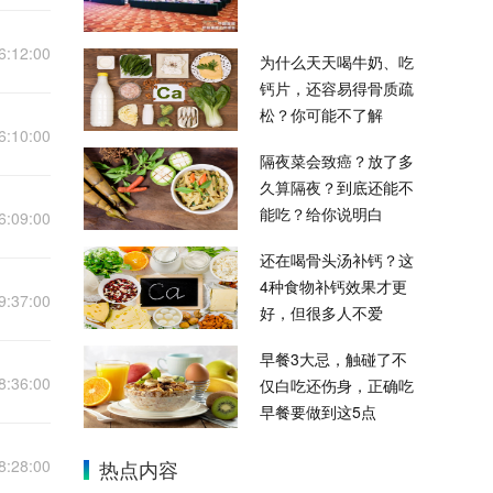
6:12:00
为什么天天喝牛奶、吃
钙片，还容易得骨质疏
松？你可能不了解
6:10:00
隔夜菜会致癌？放了多
久算隔夜？到底还能不
能吃？给你说明白
6:09:00
还在喝骨头汤补钙？这
4种食物补钙效果才更
9:37:00
好，但很多人不爱
早餐3大忌，触碰了不
8:36:00
仅白吃还伤身，正确吃
早餐要做到这5点
8:28:00
热点内容