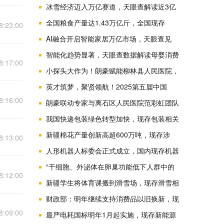
冰雪经济迈入万亿赛道，天眼查解读近3亿
全国粮食产量达1.43万亿斤，全国现存
8:23:00
AI融合开启智能家居万亿市场，天眼查见
智能化趋势显著，天眼查数据解读母婴消费
8:17:00
小探头大作为！朗豪赋能柳林县人民医院，
英才筑梦，聚贤领航！2025第五届中国
8:16:00
朗豪联动专家与离石区人民医院范彩虹团队
我国快递包装绿色转型加快，现存包装相关
新疆棉花产量创新高超600万吨，现存涉
8:13:00
人形机器人标委会正式成立，国内现存机器
“干细胞、外泌体在卵巢功能低下人群中的
8:12:00
新疆学生将体育课搬到滑雪场，现存滑雪相
财政部：明年继续支持消费品以旧换新，现
8:09:00
最严电耗国标明年1月起实施，现存新能源