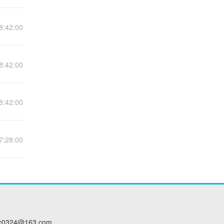
8:42:00
8:42:00
8:42:00
7:28:00
c0324@163.com